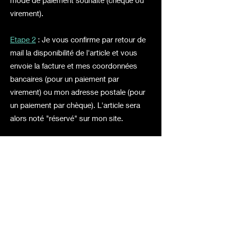
mode de paiement souhaité (chèque ou
virement).
Etape 2
: Je vous confirme par retour de
mail la disponibilité de l'article et vous
envoie la facture et mes coordonnées
bancaires (pour un paiement par
virement) ou mon adresse postale (pour
un paiement par chèque). L'article sera
alors noté "réservé" sur mon site.
Etape 3
: A réception de votre paiement,
j'envoie l'article à votre adresse. Vous
recevrez alors un mail de confirmation
d'envoi.
Vente interdite aux mineurs