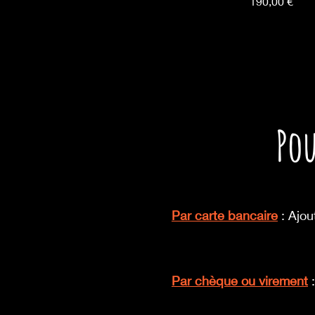
Prix
190,00 €
P
o
Par carte bancaire
: Ajou
Par chèque ou virement