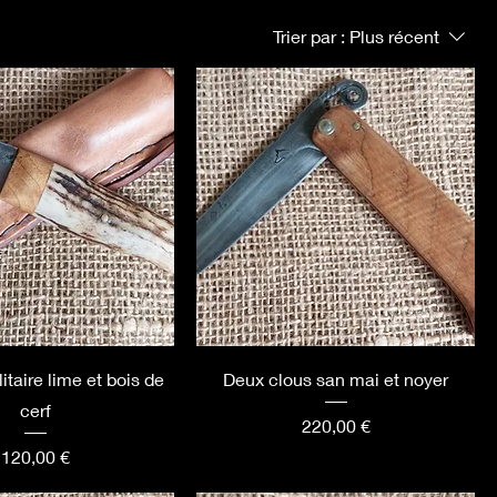
Trier par :
Plus récent
itaire lime et bois de
Deux clous san mai et noyer
cerf
Prix
220,00 €
Prix
120,00 €