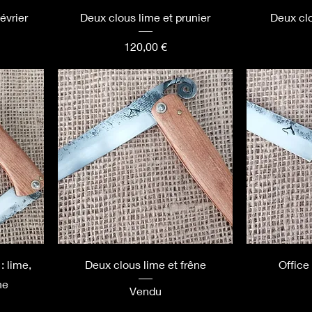
évrier
Deux clous lime et prunier
Deux cl
Prix
120,00 €
: lime,
Deux clous lime et frêne
Office
ne
Vendu