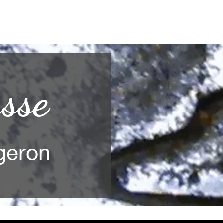
sse
geron