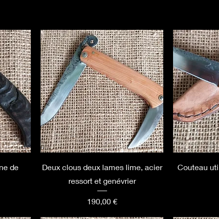
rne de
Deux clous deux lames lime, acier
Couteau util
ressort et genévrier
Prix
190,00 €