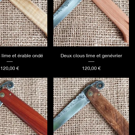
 lime et érable ondé
Deux clous lime et genévrier
Prix
Prix
120,00 €
120,00 €