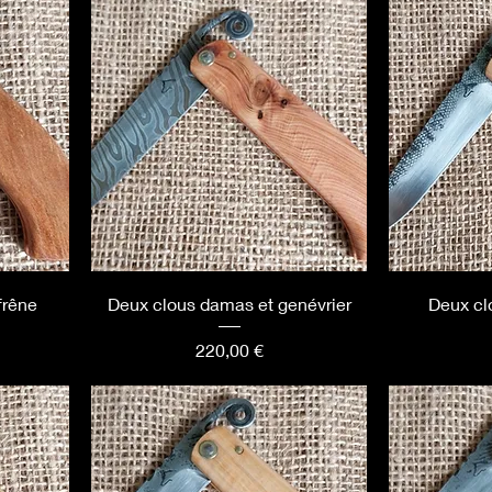
frêne
Deux clous damas et genévrier
Deux clo
Prix
220,00 €