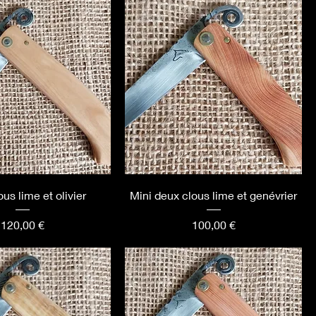
us lime et olivier
Mini deux clous lime et genévrier
Prix
Prix
120,00 €
100,00 €