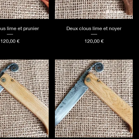
us lime et prunier
Deux clous lime et noyer
Prix
Prix
120,00 €
120,00 €