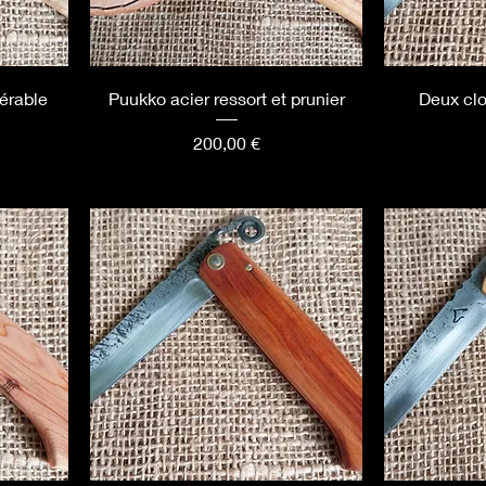
 érable
Puukko acier ressort et prunier
Deux clo
Prix
200,00 €