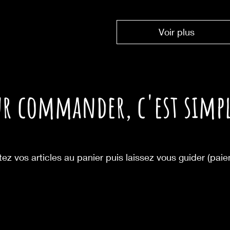
Voir plus
ur commander,
c'est simpl
tez vos articles au panier puis laissez vous guider (pai
: