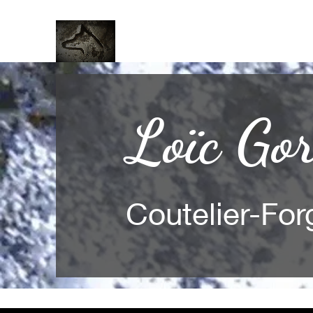
Loïc Gor
Coutelier-For