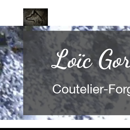
Loïc Gor
Coutelier-For