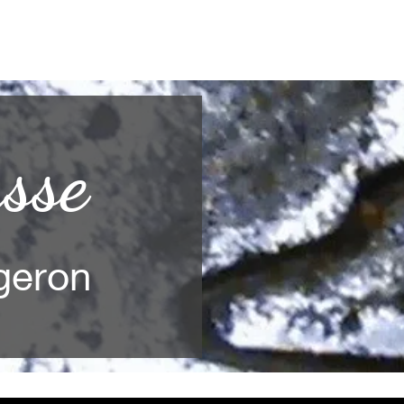
sse
geron