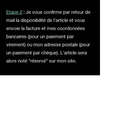
Etape 2
: Je vous confirme par retour de
mail la disponibilité de l'article et vous
envoie la facture et mes coordonnées
bancaires (pour un paiement par
virement) ou mon adresse postale (pour
un paiement par chèque). L'article sera
alors noté "réservé" sur mon site.
Etape 3
: A réception de votre paiement,
j'envoie l'article à votre adresse. Vous
recevrez alors un mail de confirmation
d'envoi.
Vente interdite aux mineurs