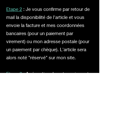
Etape 2
: Je vous confirme par retour de
mail la disponibilité de l'article et vous
envoie la facture et mes coordonnées
bancaires (pour un paiement par
virement) ou mon adresse postale (pour
un paiement par chèque). L'article sera
alors noté "réservé" sur mon site.
Etape 3
: A réception de votre paiement,
j'envoie l'article à votre adresse. Vous
recevrez alors un mail de confirmation
d'envoi.
Vente interdite aux mineurs
Me contacter