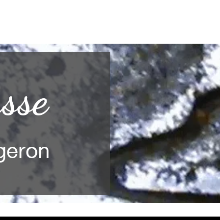
sse
geron