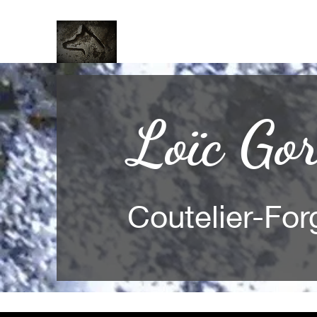
Loïc Gor
Coutelier-For