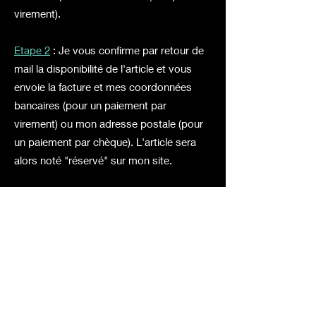
virement).
Etape 2
: Je vous confirme par retour de
mail la disponibilité de l'article et vous
envoie la facture et mes coordonnées
bancaires (pour un paiement par
virement) ou mon adresse postale (pour
un paiement par chèque). L'article sera
alors noté "réservé" sur mon site.
Etape 3
: A réception de votre paiement,
j'envoie l'article à votre adresse. Vous
recevrez alors un mail de confirmation
d'envoi.
Vente interdite aux mineurs